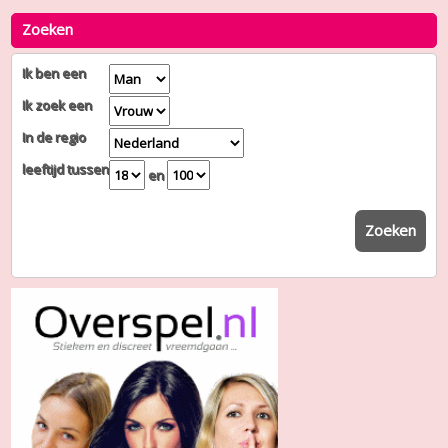
Zoeken
Ik ben een
Ik zoek een
In de regio
leeftijd tussen
en
Zoeken